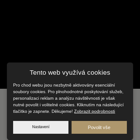
Tento web využívá cookies
Pro chod webu jsou nezbytně aktivovány esenciální
soubory cookies. Pro plnohodnotné poskytování služeb,
personalizaci reklam a analýzu návštěvnosti je však
nutné povolit i volitelné cookies. Kliknutím na následující
Je tento dům váš vysněný?
tlačítko je zapnete. Děkujeme!
Zobrazit podrobnosti
Domluvte si schůzku
Nastavení
Povolit vše