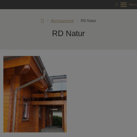
RD
Фотогалерея
RD Natur
Rýmařov
RD Natur
s.
r.
o.