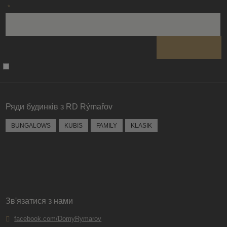
*
Не вдалося
завантажити
форму.
Ряди будинків з RD Rýmařov
BUNGALOWS
KUBIS
FAMILY
KLASIK
Зв'язатися з нами
facebook.com/DomyRymarov