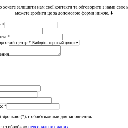
о хочете залишити нам свої контакти та обговорити з нами своє
можете зробити це за допомогою форми нижче. ⬇️
ще
*
ошта
*
орговий центр
*
лення
кс
*
 зірочкою (*), є обов'язковими для заповнення.
ен з обробкою
персональних даних.
.