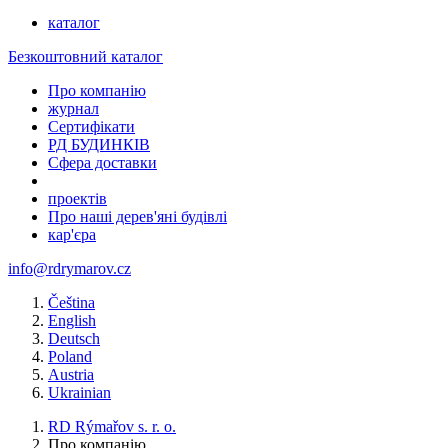
каталог
Безкоштовний каталог
Про компанію
журнал
Сертифікати
РД БУДИНКІВ
Сфера доставки
проектів
Про наші дерев'яні будівлі
кар'єра
info@rdrymarov.cz
Čeština
English
Deutsch
Poland
Austria
Ukrainian
RD Rýmařov s. r. o.
Про компанію