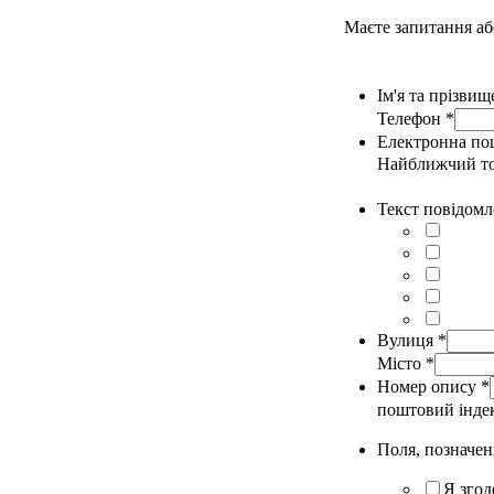
Маєте запитання аб
Ім'я та прізви
Телефон
*
Електронна п
Найближчий т
Текст повідом
Вулиця
*
Місто
*
Номер опису
*
поштовий інде
Поля, позначені
Я згод