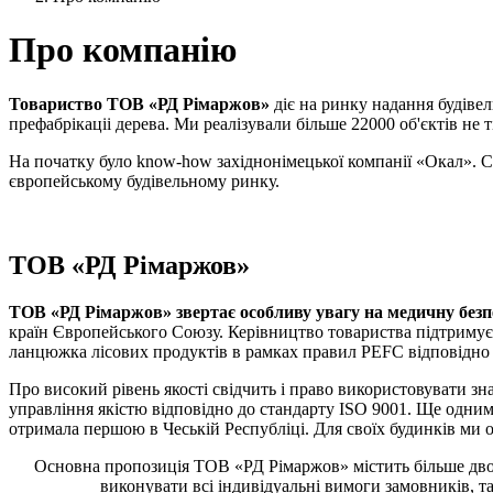
Про компанію
Товариство ТОВ «РД Рімаржов»
діє на ринку надання будівел
префабрікаціі дерева. Ми реалізували більше 22000 об'єктів не
На початку було know-how західнонімецької компанії «Окал». С
європейському будівельному ринку.
ТОВ «РД Рімаржов»
ТОВ «РД Рімаржов» звертає особливу увагу на медичну безп
країн Європейського Союзу. Керівництво товариства підтримує
ланцюжка лісових продуктів в рамках правил PEFC відповідно
Про високий рівень якості свідчить і право використовувати з
управління якістю відповідно до стандарту ISO 9001. Ще одни
отримала першою в Чеській Республіці. Для своїх будинків ми 
Основна пропозиція ТОВ «РД Рімаржов» містить більше двох 
виконувати всі індивідуальні вимоги замовників, т