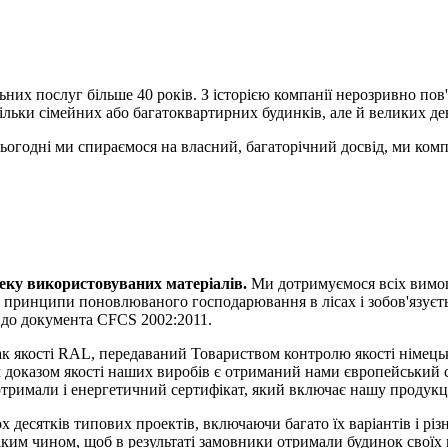
ьних послуг більше 40 років. З історією компанії нерозривно по
 тільки сімейних або багатоквартирних будинків, але й великих д
ьогодні ми спираємося на власний, багаторічний досвід, ми ком
еку використовуваних матеріалів.
Ми дотримуємося всіх вимог 
 принципи поновлюваного господарювання в лісах і зобов'язуєть
 до документа CFCS 2002:2011.
нак якості RAL, передаваний Товариством контролю якості німець
м доказом якості наших виробів є отриманий нами європейський
отримали і енергетичний сертифікат, який включає нашу продукц
десятків типових проектів, включаючи багато їх варіантів і різн
аким чином, щоб в результаті замовники отримали будинок своїх