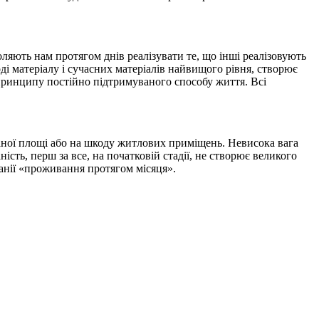
оляють нам протягом днів реалізувати те, що інші реалізовують
ді матеріалу і сучасних матеріалів найвищого рівня, створює
 принципу постійно підтримуваного способу життя. Всі
ваної площі або на шкоду житлових приміщень. Невисока вага
ість, перш за все, на початковій стадії, не створює великого
панії «проживання протягом місяця».