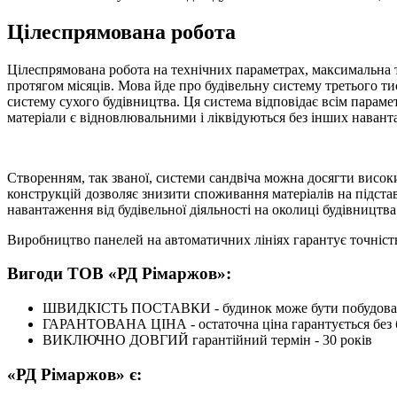
Цілеспрямована робота
Цілеспрямована робота на технічних параметрах, максимальна то
протягом місяців. Мова йде про будівельну систему третього ти
систему сухого будівництва. Ця система відповідає всім парам
матеріали є відновлювальними і ліквідуються без інших навант
Створенням, так званої, системи сандвіча можна досягти висок
конструкцій дозволяє знизити споживання матеріалів на підставу
навантаження від будівельної діяльності на околиці будівництв
Виробництво панелей на автоматичних лініях гарантує точність,
Вигоди ТОВ «РД Рімаржов»:
ШВИДКІСТЬ ПОСТАВКИ - будинок може бути побудован
ГАРАНТОВАНА ЦІНА - остаточна ціна гарантується без б
ВИКЛЮЧНО ДОВГИЙ гарантійний термін - 30 років
«РД Рімаржов» є: