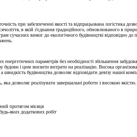
чність при забезпеченні якості та відпрацьована логістика дозв
сячоліття, в якій з'єднання традиційного, обновлюваного в приро
етрам сучасних вимог до екологічного будівництві відповідно до
ажень.
их енергетичних параметрів без необхідності збільшення забудо
 будови і цим знизити витрати на реалізацію. Висока організован
а а швидкість будівництва дозволяє відповідати девізу нашої ком
 яка дозволяє реалізувати завершальні роботи з високою якістю.
ий протягом місяця
удь-яких додаткових робіт