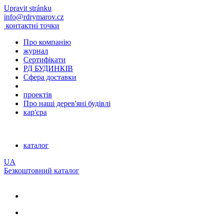
Upravit stránku
info@rdrymarov.cz
контактні точки
Про компанію
журнал
Сертифікати
РД БУДИНКІВ
Сфера доставки
проектів
Про наші дерев'яні будівлі
кар'єра
каталог
UA
Безкоштовний каталог