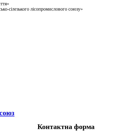
ття»
ко-сілезького лісопромислового союзу»
 союз
Контактна форма