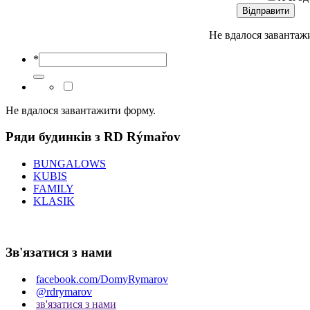
Відправити
Не вдалося завантаж
*
Не вдалося завантажити форму.
Ряди будинків з RD Rýmařov
BUNGALOWS
KUBIS
FAMILY
KLASIK
Зв'язатися з нами
facebook.com/DomyRymarov
@rdrymarov
зв'язатися з нами