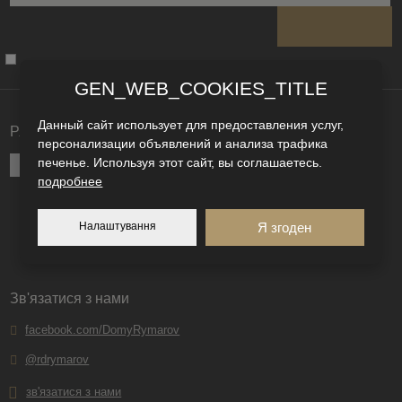
Не вдалося
GEN_WEB_COOKIES_TITLE
завантажити
форму.
Данный сайт использует для предоставления услуг,
Ряди будинків з RD Rýmařov
персонализации объявлений и анализа трафика
печенье. Используя этот сайт, вы соглашаетесь.
BUNGALOWS
KUBIS
FAMILY
KLASIK
подробнее
Налаштування
Я згоден
Зв'язатися з нами
facebook.com/DomyRymarov
@rdrymarov
зв'язатися з нами