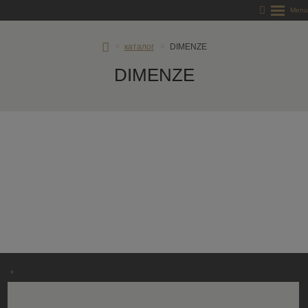
RD
каталог
DIMENZE
Rýmařov
DIMENZE
s.
r.
o.
*