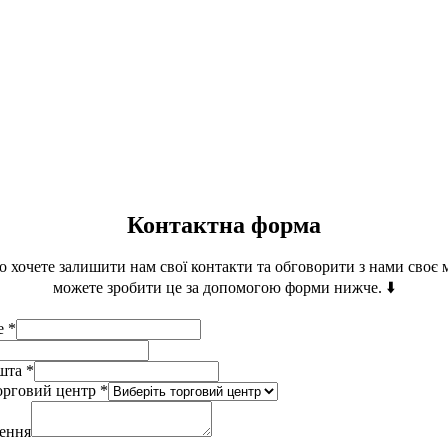
Контактна форма
о хочете залишити нам свої контакти та обговорити з нами своє
можете зробити це за допомогою форми нижче. ⬇️
ще
*
ошта
*
орговий центр
*
лення