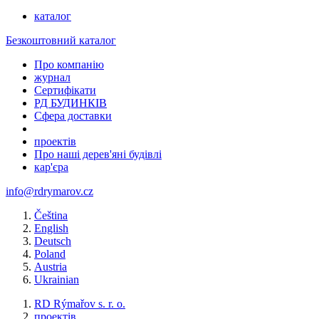
каталог
Безкоштовний каталог
Про компанію
журнал
Сертифікати
РД БУДИНКІВ
Сфера доставки
проектів
Про наші дерев'яні будівлі
кар'єра
info@rdrymarov.cz
Čeština
English
Deutsch
Poland
Austria
Ukrainian
RD Rýmařov s. r. o.
проектів