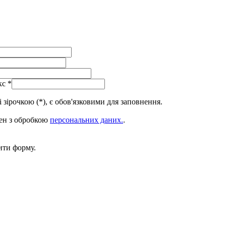
кс
*
 зірочкою (*), є обов'язковими для заповнення.
ен з обробкою
персональних даних.
.
ити форму.