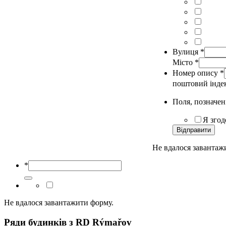
Вулиця
*
Місто
*
Номер опису
*
поштовий інде
Поля, позначені
Я згод
Відправити
Не вдалося завантаж
*
Не вдалося завантажити форму.
Ряди будинків з RD Rýmařov