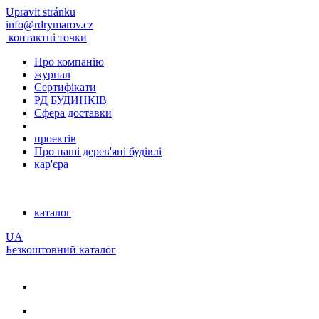
Upravit stránku
info@rdrymarov.cz
контактні точки
Про компанію
журнал
Сертифікати
РД БУДИНКІВ
Сфера доставки
проектів
Про наші дерев'яні будівлі
кар'єра
каталог
UA
Безкоштовний каталог