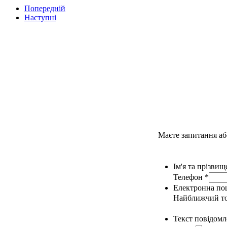
Попередній
Наступні
Маєте запитання аб
Ім'я та прізви
Телефон
*
Електронна п
Найближчий т
Текст повідом