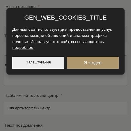
Ім'я та прізвище
*
GEN_WEB_COOKIES_TITLE
Данный сайт использует для предоставления услуг,
персонализации объявлений и анализа трафика
Телефон
*
печенье. Используя этот сайт, вы соглашаетесь.
подробнее
Налаштування
Я згоден
Електронна пошта
*
Найближчий торговий центр
*
Ву
Н
Текст повідомлення