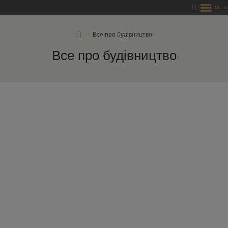
RD
Все про будівництво
Rýmařov
Все про будівництво
s.
r.
o.