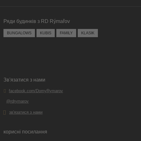
Не вдалося
завантажити
форму.
Ряди будинків з RD Rýmařov
BUNGALOWS
KUBIS
FAMILY
KLASIK
Зв'язатися з нами
facebook.com/DomyRymarov
@rdrymarov
зв'язатися з нами
корисні посилання