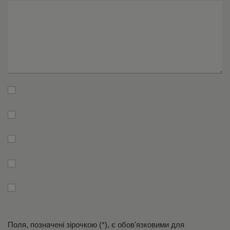
оп
*
*
Мі
по
*
ін
*
Поля, позначені зірочкою (*), є обов'язковими для