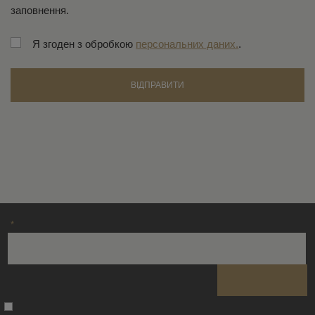
заповнення.
Я згоден з обробкою
персональних даних.
.
ВІДПРАВИТИ
Не вдалося
завантажити
форму.
*