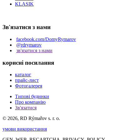
KLASIK
Зв'язатися з нами
facebook.com/DomyRymarov
@rdrymarov
зв'язатися з нами
корисні посилання
каталог
прайс-лист
Фотогалерея
Типові будинки
Про компанію
Зв'язатися
© 2026, RD Rýmařov s. r. o.
умови використання
GEN_WEB_RECAPTCHA_PRIVACY_POLICY