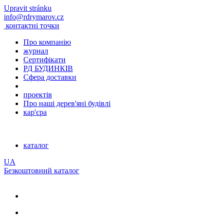
Upravit stránku
info@rdrymarov.cz
контактні точки
Про компанію
журнал
Сертифікати
РД БУДИНКІВ
Сфера доставки
проектів
Про наші дерев'яні будівлі
кар'єра
каталог
UA
Безкоштовний каталог