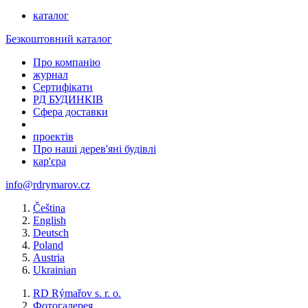
каталог
Безкоштовний каталог
Про компанію
журнал
Сертифікати
РД БУДИНКІВ
Сфера доставки
проектів
Про наші дерев'яні будівлі
кар'єра
info@rdrymarov.cz
Čeština
English
Deutsch
Poland
Austria
Ukrainian
RD Rýmařov s. r. o.
Фотогалерея