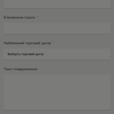
Електронна пошта
*
Найближчий торговий центр
*
Ву
Н
Текст повідомлення
оп
*
*
Мі
по
*
ін