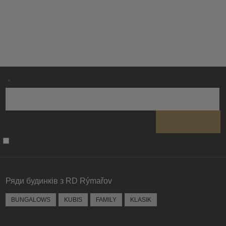
завантажити
форму.
*
Не вдалося
завантажити
форму.
Ряди будинків з RD Rýmařov
BUNGALOWS
KUBIS
FAMILY
KLASIK