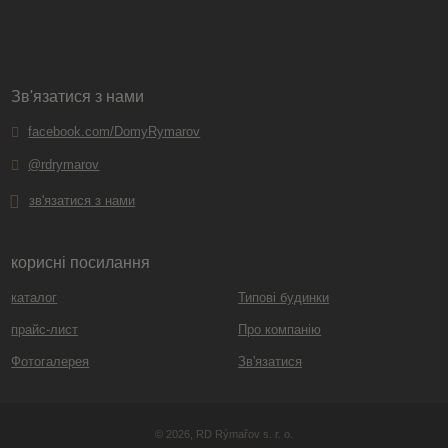
Зв'язатися з нами
facebook.com/DomyRymarov
@rdrymarov
зв'язатися з нами
корисні посилання
каталог
Типові будинки
прайс-лист
Про компанію
Фотогалерея
Зв'язатися
© 2026, RD Rýmařov s. r. o.