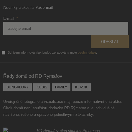
Novinky a akce na Váš e-mail
E-mail
*
ODESLAT
Byl jsem informován jak budou zpracovány moje
osobní údaje
.
Formulář
se
nepodařilo
Řady domů od RD Rýmařov
odeslat.
BUNGALOVY
KUBIS
FAMILY
KLASIK
Uveřejněné fotografie a vizualizace mají pouze informativní charakter.
Okolí domů není součástí dodávky RD Rýmařov a je individuálně
navrženo, řešeno a upraveno jednotlivými zákazníky.