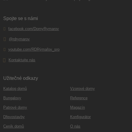
Spojte se s námi
facebook.com/DomyRymarov
@rdrymarov
youtube.com/RDRýmařov_sro
Kontaktujte nás
Užitečné odkazy
Katalog domů
Vzorové domy
Bungalovy
Reference
Patrové domy
Magazín
Dřevostavby
Konfigurátor
Ceník domů
O nás