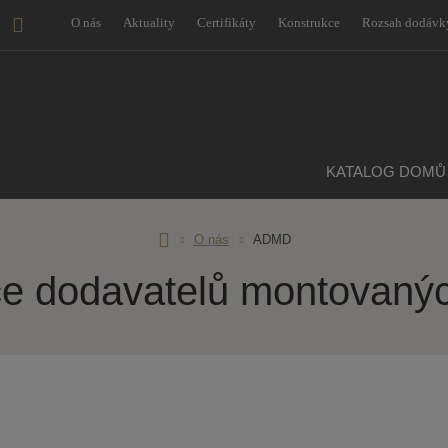
O nás
Aktuality
Certifikáty
Konstrukce
Rozsah dodávk
KATALOG DOMŮ
Úvodní
O nás
ADMD
stránka
ce dodavatelů montovaný