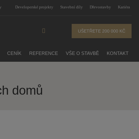
y
Developerské projekty
Stavební díly
Dřevostavby
Kariéra
UŠETŘETE 200 000 KČ
CENÍK
REFERENCE
VŠE O STAVBĚ
KONTAKT
ch domů