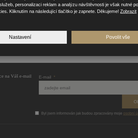
lužeb, personalizaci reklam a analýzu návštěvnosti je však nutné pov
kies. Kliknutím na následující tlačítko je zapnete. Děkujeme!
Zobrazit
Nastavení
Povolit vše
ce na Váš e-mail
E-mail
*
O
Byl jsem informován jak budou zpracovány moje
osobní ú
Formulář
se
nepodařilo