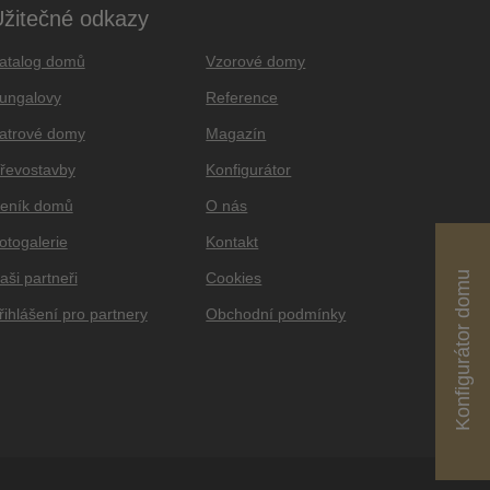
žitečné odkazy
atalog domů
Vzorové domy
ungalovy
Reference
atrové domy
Magazín
řevostavby
Konfigurátor
eník domů
O nás
otogalerie
Kontakt
aši partneři
Cookies
Konfigurátor domu
řihlášení pro partnery
Obchodní podmínky