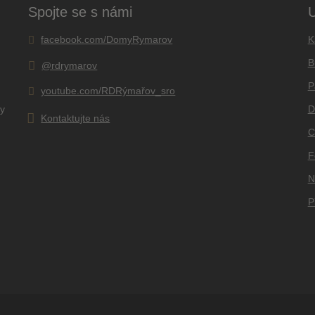
odeslat.
Spojte se s námi
U
K
facebook.com/DomyRymarov
B
@rdrymarov
P
youtube.com/RDRýmařov_sro
ky
D
Kontaktujte nás
C
F
N
P