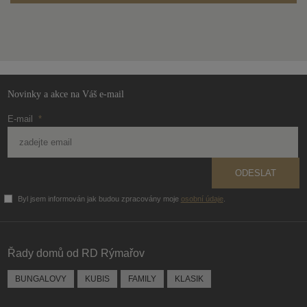
Formulář
se
nepodařilo
odeslat.
Novinky a akce na Váš e-mail
E-mail
*
ODESLAT
Byl jsem informován jak budou zpracovány moje
osobní údaje
.
Formulář
se
nepodařilo
Řady domů od RD Rýmařov
odeslat.
BUNGALOVY
KUBIS
FAMILY
KLASIK