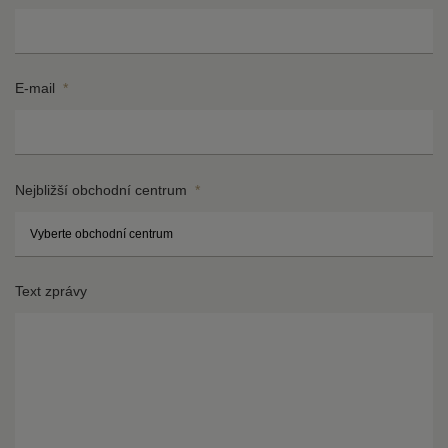
E-mail
*
Nejbližší obchodní centrum
*
Ul
Čí
Text zprávy
po
*
*
Mě
P
*