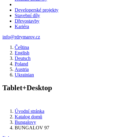
Developerské projekty
Stavební díly
Dřevostavby
Kariéra
info@rdrymarov.cz
Čeština
English
Deutsch
Poland
Austria
Ukrainian
Tablet+Desktop
Úvodní stránka
Katalog domů
Bungalovy
BUNGALOV 97