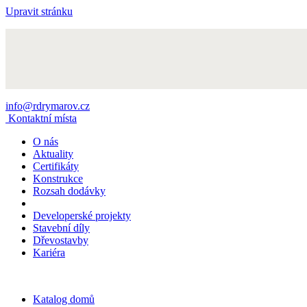
Upravit stránku
info@rdrymarov.cz
Kontaktní místa
O nás
Aktuality
Certifikáty
Konstrukce
Rozsah dodávky
Developerské projekty
Stavební díly
Dřevostavby
Kariéra
Katalog domů