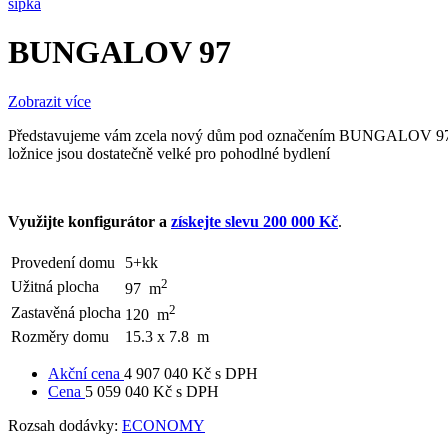
šipka
BUNGALOV 97
Zobrazit více
Představujeme vám zcela nový dům pod označením BUNGALOV 97. Nejv
ložnice jsou dostatečně velké pro pohodlné bydlení
Využijte konfigurátor a
získejte slevu 200 000 Kč
.
Provedení domu
5+kk
2
Užitná plocha
97
m
2
Zastavěná plocha
120
m
Rozměry domu
15.3 x 7.8
m
Akční cena
4 907 040 Kč
s DPH
Cena
5 059 040 Kč
s DPH
Rozsah dodávky:
ECONOMY