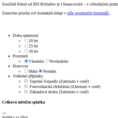
Součástí řešení od RD Rýmařov je i financování – s výhodnými podm
Zanechte prosím své kontaktní údaje v
níže uvedeném formuláři.
Doba splatnosti
20 let
25 let
30 let
Pozemek
Vlastním
Nevlastním
Hotovost
Mám
Nemám
Volitelné příplatky
Tepelné čerpadlo
(Zahrnuto v ceně)
Fotovoltaická elektrárna
(Zahrnuto v ceně)
Základová deska
(Zahrnuto v ceně)
Celková měsíční splátka
---
Splátka za dům