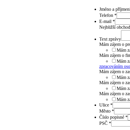
Jméno a příjmen
Telefon
*
E-mail
*
Nejbližší obcho
Text zprávy
Mám zájem o pr
Mám zá
Mám zájem o fi
Mám zá
zpracováním oso
Mám zájem o zasl
Mám zá
Mám zájem o zas
Mám zá
Mám zájem o zas
Mám zá
Ulice
*
Město
*
Číslo popisné
*
PSČ
*