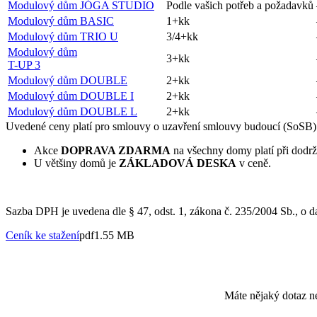
Modulový dům JÓGA STUDIO
Podle vašich potřeb a požadavků
Modulový dům BASIC
1+kk
Modulový dům TRIO U
3/4+kk
Modulový dům
3+kk
T-UP 3
Modulový dům DOUBLE
2+kk
Modulový dům DOUBLE I
2+kk
Modulový dům DOUBLE L
2+kk
Uvedené ceny platí pro smlouvy o uzavření smlouvy budoucí (SoSB) p
Akce
DOPRAVA ZDARMA
na všechny domy platí při dodr
U většiny domů je
ZÁKLADOVÁ DESKA
v ceně.
Sazba DPH je uvedena dle
§ 47, odst. 1, zákona č. 235/2004 Sb., o d
Ceník ke stažení
pdf
1.55 MB
Máte nějaký dotaz ne