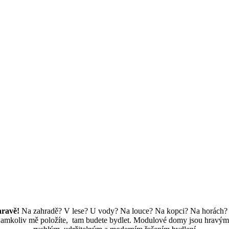
hravě!
Na zahradě? V lese? U vody? Na louce? Na kopci? Na horách?
amkoliv mě položíte, tam budete bydlet. Modulové domy jsou hravý