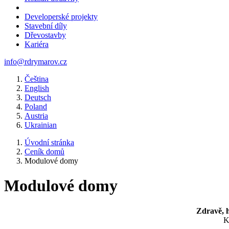
Developerské projekty
Stavební díly
Dřevostavby
Kariéra
info@rdrymarov.cz
Čeština
English
Deutsch
Poland
Austria
Ukrainian
Úvodní stránka
Ceník domů
Modulové domy
Modulové domy
Zdravě, 
K