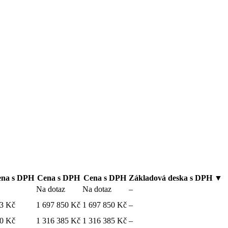
ena s DPH
Cena
s DPH
Cena s DPH
Základová deska s DPH
▼
Na dotaz
Na dotaz
–
73 Kč
1 697 850 Kč
1 697 850 Kč
–
60 Kč
1 316 385 Kč
1 316 385 Kč
–