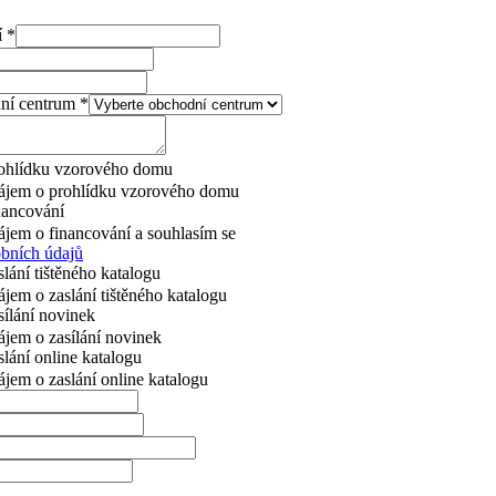
í
*
dní centrum
*
ohlídku vzorového domu
jem o prohlídku vzorového domu
nancování
jem o financování a souhlasím se
bních údajů
ání tištěného katalogu
jem o zaslání tištěného katalogu
ílání novinek
jem o zasílání novinek
lání online katalogu
jem o zaslání online katalogu