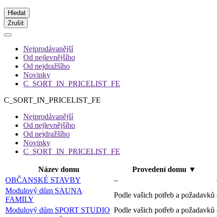
Hledat
Zrušit
Nejprodávanější
Od nejlevnějšího
Od nejdražšího
Novinky
C_SORT_IN_PRICELIST_FE
C_SORT_IN_PRICELIST_FE
Nejprodávanější
Od nejlevnějšího
Od nejdražšího
Novinky
C_SORT_IN_PRICELIST_FE
Název domu
Provedení domu
▼
OBČANSKÉ STAVBY
–
Modulový dům SAUNA
Podle vašich potřeb a požadavků
FAMILY
Modulový dům SPORT STUDIO
Podle vašich potřeb a požadavků