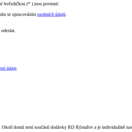
é hvězdičkou (
*
) jsou povinné.
sím se zpracováním
osobních údajů
.
 odeslat.
bní údaje
.
er. Okolí domů není součástí dodávky RD Rýmařov a je individuálně na