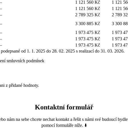
–
1 121 560 Kč
1 121 5
–
1 121 560 Kč
1 121 5
–
2 789 325 Kč
2 789 3
–
3 300 885 Kč
3 300 8
–
1 973 475 Kč
1 973 4
–
1 973 475 Kč
1 973 4
–
1 973 475 Kč
1 973 4
odepsané od 1. 1. 2025 do 28. 02. 2025 s realizací do 31. 03. 2026.
žení smluvních podmínek
ani z přidané hodnoty.
Kontaktní formulář
bo nám na sebe chcete nechat kontakt a řešit s námi své budoucí bydle
pomocí formuláře níže. ⬇️