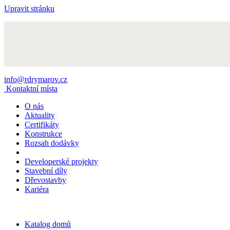
Upravit stránku
info@rdrymarov.cz
Kontaktní místa
O nás
Aktuality
Certifikáty
Konstrukce
Rozsah dodávky
Developerské projekty
Stavební díly
Dřevostavby
Kariéra
Katalog domů