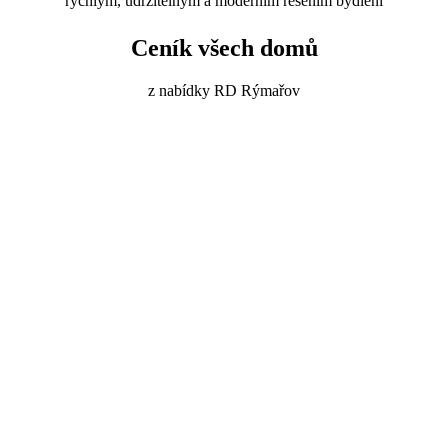
rychlým, udržitelným a moderním řešením bydlení
Ceník všech domů
z nabídky RD Rýmařov