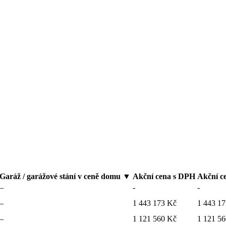
Garáž / garážové stání v ceně domu
▼
Akční cena
s DPH
Akční c
–
-
-
–
1 443 173 Kč
1 443 1
–
1 121 560 Kč
1 121 5