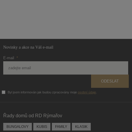
Novinky a akce na Váš e-mail
E-mail
*
ODESLAT
Byl jsem informován jak budou zpracovány moje
osobní údaje
.
Formulář
se
nepodařilo
Řady domů od RD Rýmařov
odeslat.
BUNGALOVY
KUBIS
FAMILY
KLASIK