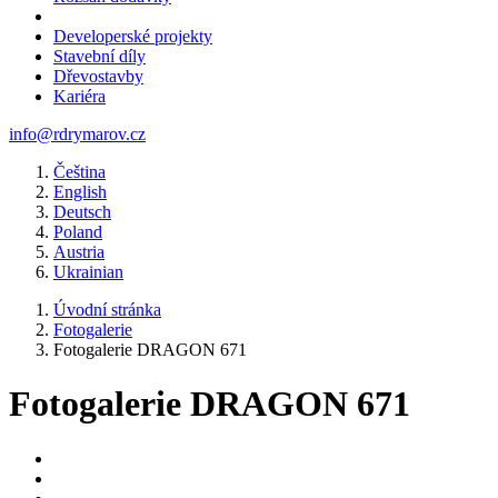
Developerské projekty
Stavební díly
Dřevostavby
Kariéra
info@rdrymarov.cz
Čeština
English
Deutsch
Poland
Austria
Ukrainian
Úvodní stránka
Fotogalerie
Fotogalerie DRAGON 671
Fotogalerie DRAGON 671