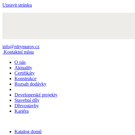
Upravit stránku
info@rdrymarov.cz
Kontaktní místa
O nás
Aktuality
Certifikáty
Konstrukce
Rozsah dodávky
Developerské projekty
Stavební díly
Dřevostavby
Kariéra
Katalog domů