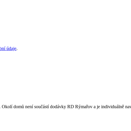
bní údaje
.
er. Okolí domů není součástí dodávky RD Rýmařov a je individuálně na