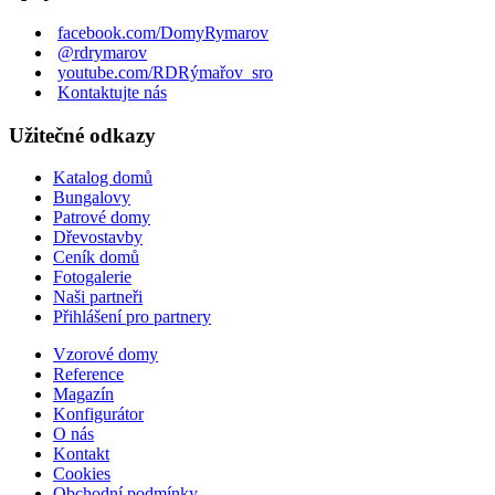
facebook.com/DomyRymarov
@rdrymarov
youtube.com/RDRýmařov_sro
Kontaktujte nás
Užitečné odkazy
Katalog domů
Bungalovy
Patrové domy
Dřevostavby
Ceník domů
Fotogalerie
Naši partneři
Přihlášení pro partnery
Vzorové domy
Reference
Magazín
Konfigurátor
O nás
Kontakt
Cookies
Obchodní podmínky