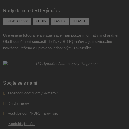
nepodařilo
Řady domů od RD Rýmařov
odeslat.
BUNGALOVY
KUBIS
FAMILY
KLASIK
Uveřejněné fotografie a vizualizace mají pouze informativní charakter.
Okolí domů není součástí dodávky RD Rýmařov a je individuálně
navrženo, řešeno a upraveno jednotlivými zákazníky.
Spojte se s námi
facebook.com/DomyRymarov
@rdrymarov
youtube.com/RDRýmařov_sro
Kontaktujte nás