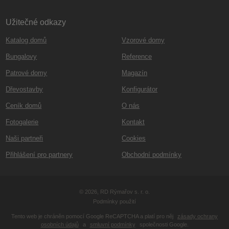
Užitečné odkazy
Katalog domů
Vzorové domy
Bungalovy
Reference
Patrové domy
Magazín
Dřevostavby
Konfigurátor
Ceník domů
O nás
Fotogalerie
Kontakt
Naši partneři
Cookies
Přihlášení pro partnery
Obchodní podmínky
© 2026, RD Rýmařov s. r. o.
Podmínky použití
Tento web je chráněn pomocí Google ReCAPTCHA a platí pro něj
zásady ochrany
osobních údajů
a
smluvní podmínky
společnosti Google.