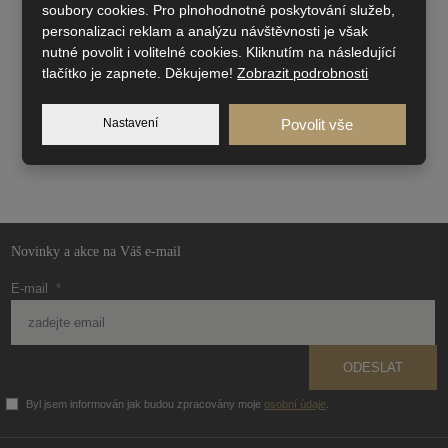
soubory cookies. Pro plnohodnotné poskytování služeb,
personalizaci reklam a analýzu návštěvnosti je však
nutné povolit i volitelné cookies. Kliknutím na následující
tlačítko je zapnete. Děkujeme!
Zobrazit podrobnosti
Nastavení
Povolit vše
Novinky a akce na Váš e-mail
E-mail
*
ODESLAT
Byl jsem informován jak budou zpracovány moje
osobní údaje
.
Formulář
se