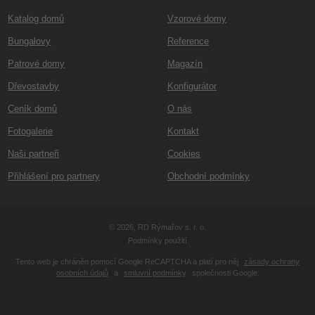
Katalog domů
Vzorové domy
Bungalovy
Reference
Patrové domy
Magazín
Dřevostavby
Konfigurátor
Ceník domů
O nás
Fotogalerie
Kontakt
Naši partneři
Cookies
Přihlášení pro partnery
Obchodní podmínky
© 2026, RD Rýmařov s. r. o.
Podmínky použití
Tento web je chráněn pomocí Google ReCAPTCHA a platí pro něj
zásady ochrany
osobních údajů
a
smluvní podmínky
společnosti Google.