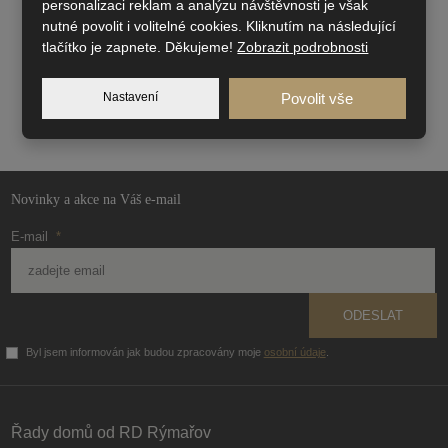
personalizaci reklam a analýzu návštěvnosti je však
nutné povolit i volitelné cookies. Kliknutím na následující
tlačítko je zapnete. Děkujeme!
Zobrazit podrobnosti
Nastavení
Povolit vše
Novinky a akce na Váš e-mail
E-mail
*
ODESLAT
Byl jsem informován jak budou zpracovány moje
osobní údaje
.
Formulář
se
nepodařilo
Řady domů od RD Rýmařov
odeslat.