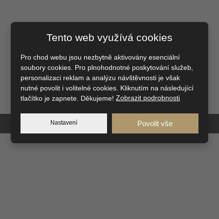
Tento web využívá cookies
Pro chod webu jsou nezbytně aktivovány esenciální
soubory cookies. Pro plnohodnotné poskytování služeb,
personalizaci reklam a analýzu návštěvnosti je však
nutné povolit i volitelné cookies. Kliknutím na následující
tlačítko je zapnete. Děkujeme!
Zobrazit podrobnosti
Nastavení
Povolit vše
NAVŠTIVTE NAŠE
VZOROVÉ DOMY