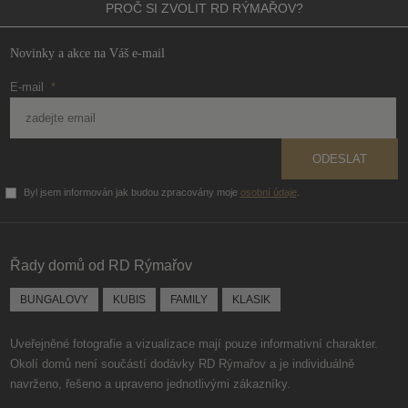
PROČ SI ZVOLIT
RD RÝMAŘOV?
Novinky a akce na Váš e-mail
E-mail
*
ODESLAT
Byl jsem informován jak budou zpracovány moje
osobní údaje
.
Formulář
se
nepodařilo
Řady domů od RD Rýmařov
odeslat.
BUNGALOVY
KUBIS
FAMILY
KLASIK
Uveřejněné fotografie a vizualizace mají pouze informativní charakter.
Okolí domů není součástí dodávky RD Rýmařov a je individuálně
navrženo, řešeno a upraveno jednotlivými zákazníky.