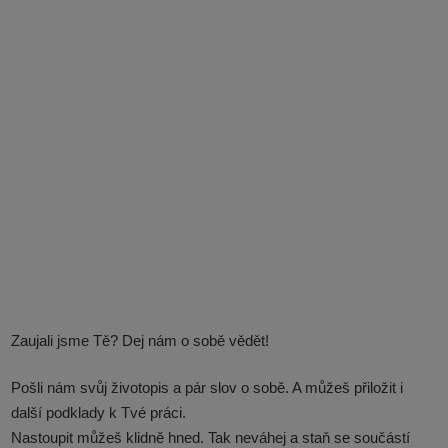
Zaujali jsme Tě? Dej nám o sobě vědět!
Pošli nám svůj
životopis
a
pár slov o sobě.
A můžeš přiložit i
další podklady k Tvé práci.
Nastoupit můžeš klidně hned. Tak neváhej a staň se součástí