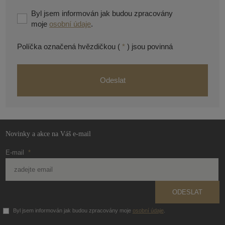
Byl jsem informován jak budou zpracovány
moje
osobní údaje
.
Políčka označená hvězdičkou (
*
) jsou povinná
Odeslat
Formulář
se
nepodařilo
Novinky a akce na Váš e-mail
odeslat.
E-mail
*
ODESLAT
Byl jsem informován jak budou zpracovány moje
osobní údaje
.
Formulář