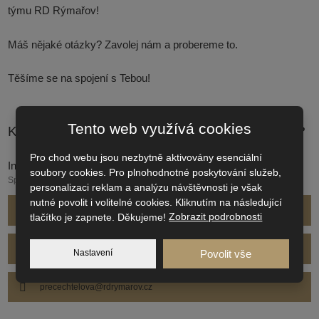
týmu RD Rýmařov!
Máš nějaké otázky?
Zavolej nám a probereme to.
Těšíme se na spojení s Tebou!
Tento web využívá cookies
Kdo se o Tebe bude při výběrovém řízení starat?
Pro chod webu jsou nezbytně aktivovány esenciální
Ing. Františka Přecechtělová
soubory cookies. Pro plnohodnotné poskytování služeb,
Specialistka náboru, personalistka
personalizaci reklam a analýzu návštěvnosti je však
nutné povolit i volitelné cookies. Kliknutím na následující
+420 601 279 997
tlačítko je zapnete. Děkujeme!
Zobrazit podrobnosti
+420 554 252 357
Nastavení
Povolit vše
precechtelova@rdrymarov.cz