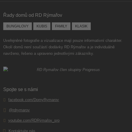
se
nepodařilo
Řady domů od RD Rýmařov
odeslat.
BUNGALOVY
KUBIS
FAMILY
KLASIK
Uveřejněné fotografie a vizualizace mají pouze informativní charakter.
Okolí domů není součástí dodávky RD Rýmařov a je individuálně
navrženo, řešeno a upraveno jednotlivými zákazníky.
Spojte se s námi
facebook.com/DomyRymarov
@rdrymarov
youtube.com/RDRýmařov_sro
Kontaktujte nás