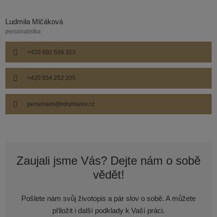
Ludmila Mlčáková
personalistka
+420 602 539 323
+420 554 252 205
personalni@rdrymarov.cz
Zaujali jsme Vás? Dejte nám o sobě
vědět!
Pošlete nám svůj životopis a pár slov o sobě. A můžete
přiložit i další podklady k Vaší práci.