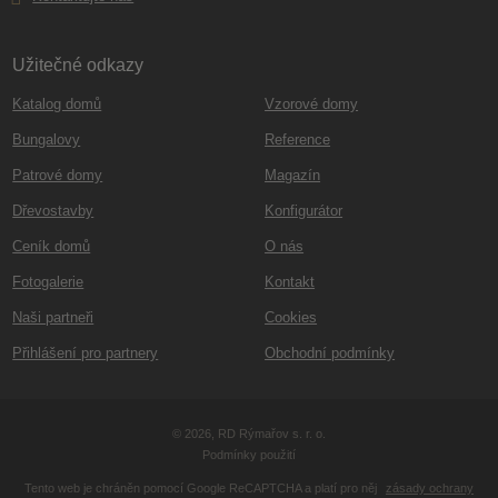
Užitečné odkazy
Katalog domů
Vzorové domy
Bungalovy
Reference
Patrové domy
Magazín
Dřevostavby
Konfigurátor
Ceník domů
O nás
Fotogalerie
Kontakt
Naši partneři
Cookies
Přihlášení pro partnery
Obchodní podmínky
© 2026, RD Rýmařov s. r. o.
Podmínky použití
Tento web je chráněn pomocí Google ReCAPTCHA a platí pro něj
zásady ochrany