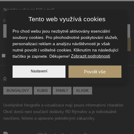
Novinky a akce na Váš e-mail
Tento web využívá cookies
E-mail
*
Pro chod webu jsou nezbytně aktivovány esenciální
soubory cookies. Pro plnohodnotné poskytování služeb,
personalizaci reklam a analýzu návštěvnosti je však
ODESLAT
nutné povolit i volitelné cookies. Kliknutím na následující
Byl jsem informován jak budou zpracovány moje
osobní údaje
.
tlačítko je zapnete. Děkujeme!
Zobrazit podrobnosti
Formulář
se
Nastavení
Povolit vše
nepodařilo
Řady domů od RD Rýmařov
odeslat.
BUNGALOVY
KUBIS
FAMILY
KLASIK
Uveřejněné fotografie a vizualizace mají pouze informativní charakter.
Okolí domů není součástí dodávky RD Rýmařov a je individuálně
navrženo, řešeno a upraveno jednotlivými zákazníky.