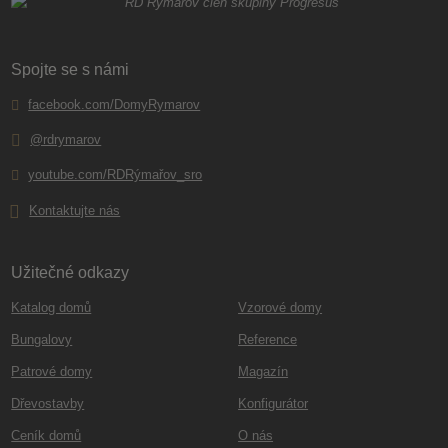
Spojte se s námi
facebook.com/DomyRymarov
@rdrymarov
youtube.com/RDRýmařov_sro
Kontaktujte nás
Užitečné odkazy
Katalog domů
Vzorové domy
Bungalovy
Reference
Patrové domy
Magazín
Dřevostavby
Konfigurátor
Ceník domů
O nás