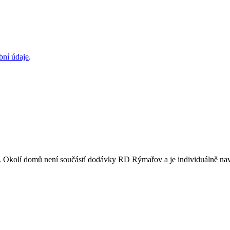
bní údaje
.
er. Okolí domů není součástí dodávky RD Rýmařov a je individuálně na