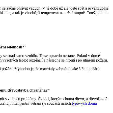
om se začne ohřívat vzduch. V té době už ale jdete spát a je vám úplně
hladne, a tak je vhodnější temperovat na určité stupně. Totéž platí i u
ární odolností?"
 by se snad samo vznítilo. To se opravdu nestane. Pokud v domě
 vysokých teplot rozpínají a následně se hroutí i po uhašení požáru.
požáru. Výhodou je, že materiály zabraňují také šíření požáru.
i tomu dřevostavba chráněná?"
mít s vlhkostí problémy. Škůdci, kterým chutná dřevo, a dřevokazné
ahují inteligentní větrání (je součástí našich
typových domů