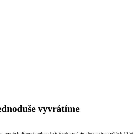
jednoduše vyvrátíme
ostavených dřevostaveb se každý rok zvyšuje, dnes je to skvělých 12