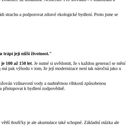
i strachu a podporovat zdravé ekologické bydlení. Proto jsme se
rápí její nižší životnost."
je 100 až 150 let
. Je nutné si uvědomit, že s každou generací se mění
a
má pak výhodu v tom, že její modernizace není tak náročná jako u
rožován vzlínavostí vody a nadměrnou vlhkostí způsobenou
ba přistupovat k bydlení zodpovědně.
 větší tloušťky je ale akumulace také schopné. Základní otázka ale