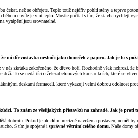
bu čekat, než se ohřejete. Teplo totiž nejdřív pohltí stěny a teprve pot
 během chvíle je v ní teplo. Musíte počítat s tím, že stavba rychleji vyc
na vytápění jsou srovnatelné.
 že mi dřevostavba neshoří jako domeček z papíru. Jak je to s pož
. Je v nás zkrátka zakořeněno, že dřevo hoří. Rozhodně však nehrozí, že
e drží. To se nedá říci o železobetonových konstrukcích, které se vlivem
nitými deskami fermacell, které vykazují velmi dobrou odolnost proti 
 škůdci. To znám ze všelijakých přístavků na zahradě. Jak je prot
dělá dobrotu. Pokud je ale dům precizně navržen a postaven, neměl by 
sucho. S tím je spojené i
správné větrání celého domu
. Naše domy obs