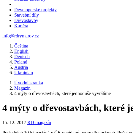
Developerské projekty
Stavební díly
Dřevostavby
Kariéra
info@rdrymarov.cz
Čeština
English
Deutsch
Poland
Austria
Ukrainian
Úvodní stránka
Magazín
4 mýty o dřevostavbách, které jednoduše vyvrátíme
4 mýty o dřevostavbách, které 
15. 12. 2017
RD magazín
Posledních 10 let nastává v ČR nevídaný boom dřevostaveb. Počet p