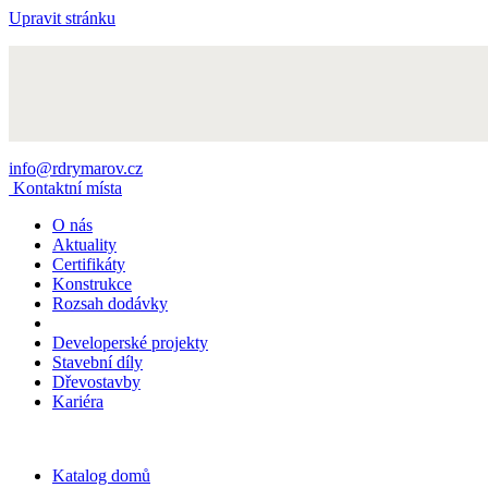
Upravit stránku
info@rdrymarov.cz
Kontaktní místa
O nás
Aktuality
Certifikáty
Konstrukce
Rozsah dodávky
Developerské projekty
Stavební díly
Dřevostavby
Kariéra
Katalog domů