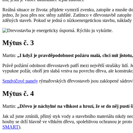
Reálná situace ze života: přijdete vymrzlí zvenku, zatopíte a musíte do
jedno, že jsou přes noc stěny zahřáté. Zatímco v dřevostavbě zatopíte a
zděných staveb. Pokud se jedná o nízkoenergetickou stavbu, náklady 
Mýtus č. 3
Martin:
„I když je pravděpodobnost požáru malá, chci mít jistotu,
Právě požární odolnost dřevostaveb patří mezi největší strašáky lidí
vypukne požár, ohoří jen slabá vrstva na povrchu dřeva, ale konstrukc
Sendvičové panely
rýmařovských dřevostaveb jsou zaklopené sádrovlák
Mýtus č. 4
Martin:
„Dřevo je náchylné na vlhkost a hrozí, že se do něj pustí
Jak už jsme zmínili, přímý styk vody a stavebního materiálu nikdy ne
houby se drží hlavně ve vlhkém dřevu, spolehlivou ochranou je proto 
SMART
).