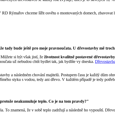
. V RD Rýmařov chceme šířit osvětu o montovaných domech, zbavovat lid
e tady bude ještě pro moje pravnoučata. U dřevostavby mě trochu t
ůžete si být však jistí, že
životnost kvalitně postavené dřevostavby 
 vnoučata už nebudou chtít bydlet tak, jak bydlíte vy dneska.
Dřevostavb
í stavby a následném chování majitelů. Postupem času je každý dům oh
přímého styku s vodou, tedy ani dřevo. V každém případě je tedy potře
, protože neakumuluje teplo. Co je na tom pravdy?"
la. To znamená, že v sobě teplo zadržují a následně ho vypouští. Dřevo