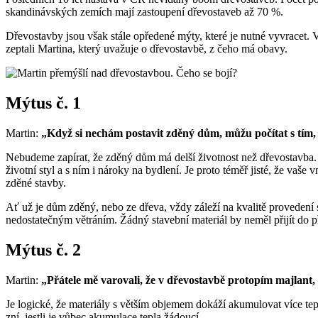
skandinávských zemích mají zastoupení dřevostaveb až 70 %.
Dřevostavby jsou však stále opředené mýty, které je nutné vyvracet
zeptali Martina, který uvažuje o dřevostavbě, z čeho má obavy.
Mýtus č. 1
Martin:
„Když si nechám postavit zděný dům, můžu počítat s tím, ž
Nebudeme zapírat, že zděný dům má delší životnost než dřevostavba. M
životní styl a s ním i nároky na bydlení. Je proto téměř jisté, že vaše
zděné stavby.
Ať už je dům zděný, nebo ze dřeva, vždy záleží na kvalitě proveden
nedostatečným větráním. Žádný stavební materiál by neměl přijít do 
Mýtus č. 2
Martin:
„Přátele mě varovali, že v dřevostavbě protopím majlant
Je logické, že materiály s větším objemem dokáží akumulovat více tep
zní, jestli je vůbec akumulace tepla žádoucí.