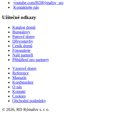
youtube.com/RDRýmařov_sro
Kontaktujte nás
Užitečné odkazy
Katalog domů
Bungalovy
Patrové domy
Dřevostavby
Ceník domů
Fotogalerie
Naši partneři
Přihlášení pro partnery
Vzorové domy
Reference
Magazín
Konfigurátor
O nás
Kontakt
Cookies
Obchodní podmínky
© 2026, RD Rýmařov s. r. o.