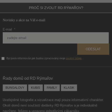
PROČ SI ZVOLIT
RD RÝMAŘOV?
Novinky a akce na Váš e-mail
E-mail
*
ODESLAT
Byl jsem informován jak budou zpracovány moje
osobní údaje
.
Formulář
se
nepodařilo
Řady domů od RD Rýmařov
odeslat.
BUNGALOVY
KUBIS
FAMILY
KLASIK
Uveřejněné fotografie a vizualizace mají pouze informativní charakter.
Okolí domů není součástí dodávky RD Rýmařov a je individuálně
navrženo, řešeno a upraveno jednotlivými zákazníky.