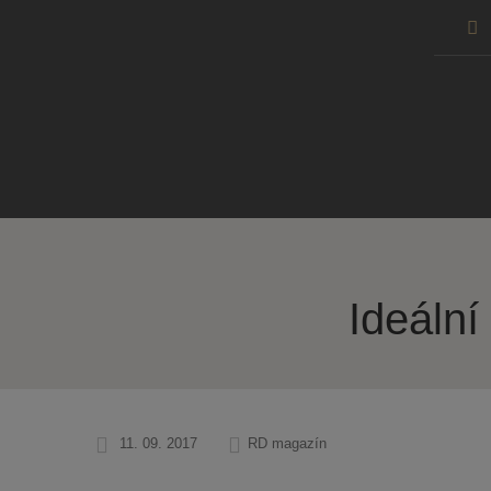
Ú
s
Ideáln
11. 09. 2017
RD magazín