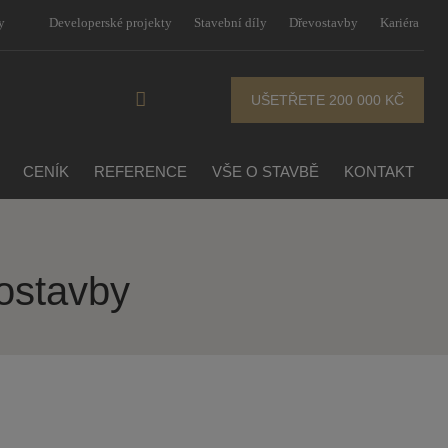
y
Developerské projekty
Stavební díly
Dřevostavby
Kariéra
UŠETŘETE 200 000 KČ
CENÍK
REFERENCE
VŠE O STAVBĚ
KONTAKT
ostavby