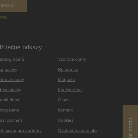
DESLAT
daje
.
žitečné odkazy
atalog domů
Vzorové domy
ungalovy
Reference
atrové domy
Magazín
řevostavby
Konfigurátor
eník domů
O nás
otogalerie
Kontakt
aši partneři
Cookies
řihlášení pro partnery
Obchodní podmínky