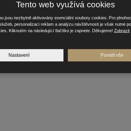
Tento web využívá cookies
u jsou nezbytně aktivovány esenciální soubory cookies. Pro plnoho
lužeb, personalizaci reklam a analýzu návštěvnosti je však nutné pov
kies. Kliknutím na následující tlačítko je zapnete. Děkujeme!
Zobrazit
Nastavení
Povolit vše