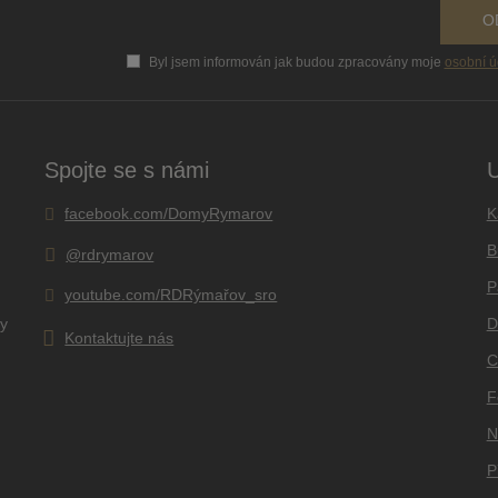
O
Byl jsem informován jak budou zpracovány moje
osobní ú
Formulář
se
nepodařilo
odeslat.
Spojte se s námi
U
K
facebook.com/DomyRymarov
B
@rdrymarov
P
youtube.com/RDRýmařov_sro
ky
D
Kontaktujte nás
C
F
N
P