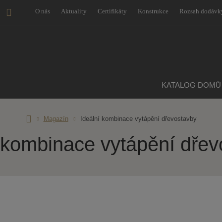
O nás
Aktuality
Certifikáty
Konstrukce
Rozsah dodávk
KATALOG DOMŮ
vodní
Magazín
Ideální kombinace vytápění dřevostavby
tránka
í kombinace vytápění dřev