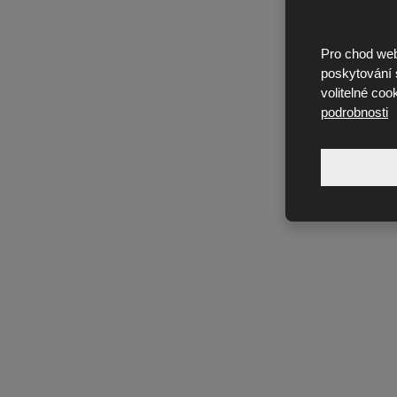
Pro chod web
poskytování s
volitelné coo
podrobnosti