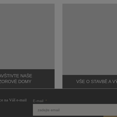
AVŠTIVTE NAŠE
ZOROVÉ DOMY
VŠE O STAVBĚ A 
ce na Váš e-mail
E-mail
*