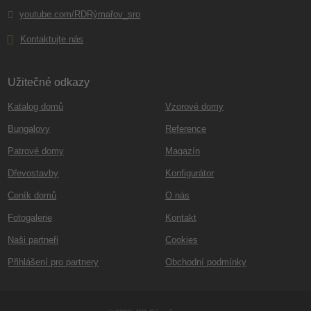
youtube.com/RDRýmařov_sro
Kontaktujte nás
Užitečné odkazy
Katalog domů
Vzorové domy
Bungalovy
Reference
Patrové domy
Magazín
Dřevostavby
Konfigurátor
Ceník domů
O nás
Fotogalerie
Kontakt
Naši partneři
Cookies
Přihlášení pro partnery
Obchodní podmínky