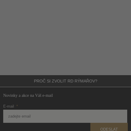
PROČ SI ZVOLIT
RD RÝMAŘOV?
Novinky a akce na Váš e-mail
E-mail
*
ODESLAT