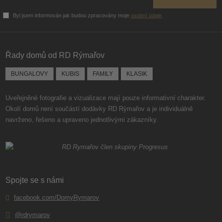
Byl jsem informován jak budou zpracovány moje
osobní údaje
.
Formulář
se
nepodařilo
Řady domů od RD Rýmařov
odeslat.
BUNGALOVY
KUBIS
FAMILY
KLASIK
Uveřejněné fotografie a vizualizace mají pouze informativní charakter.
Okolí domů není součástí dodávky RD Rýmařov a je individuálně
navrženo, řešeno a upraveno jednotlivými zákazníky.
Spojte se s námi
facebook.com/DomyRymarov
@rdrymarov