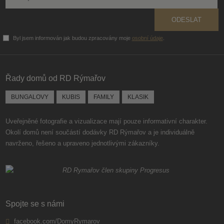
ODESLAT
Byl jsem informován jak budou zpracovány moje
osobní údaje
.
Formulář
se
nepodařilo
Řady domů od RD Rýmařov
odeslat.
BUNGALOVY
KUBIS
FAMILY
KLASIK
Uveřejněné fotografie a vizualizace mají pouze informativní charakter.
Okolí domů není součástí dodávky RD Rýmařov a je individuálně
navrženo, řešeno a upraveno jednotlivými zákazníky.
Spojte se s námi
facebook.com/DomyRymarov