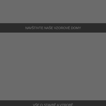
NAVŠTIVTE NAŠE
VZOROVÉ DOMY
VŠE O STAVBĚ A VÝROBĚ