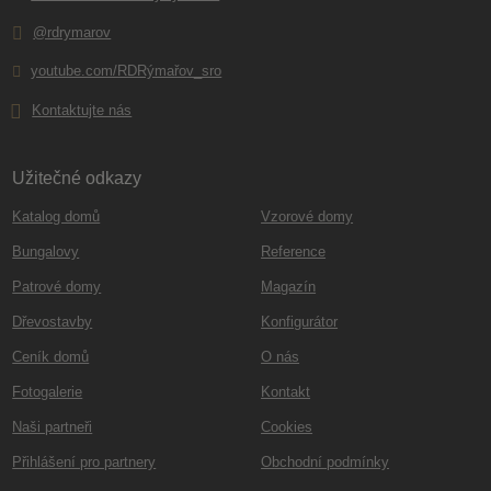
@rdrymarov
youtube.com/RDRýmařov_sro
Kontaktujte nás
Užitečné odkazy
Katalog domů
Vzorové domy
Bungalovy
Reference
Patrové domy
Magazín
Dřevostavby
Konfigurátor
Ceník domů
O nás
Fotogalerie
Kontakt
Naši partneři
Cookies
Přihlášení pro partnery
Obchodní podmínky