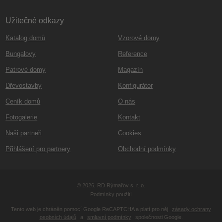
Užitečné odkazy
Katalog domů
Vzorové domy
Bungalovy
Reference
Patrové domy
Magazín
Dřevostavby
Konfigurátor
Ceník domů
O nás
Fotogalerie
Kontakt
Naši partneři
Cookies
Přihlášení pro partnery
Obchodní podmínky
© 2026, RD Rýmařov s. r. o.
Podmínky použití
Tento web je chráněn pomocí Google ReCAPTCHA a platí pro něj
zásady ochrany
osobních údajů
a
smluvní podmínky
společnosti Google.