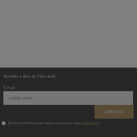
Novinky a akce na Váš e-mail
E-mail
*
ODESLAT
Byl jsem informován jak budou zpracovány moje
osobní údaje
.
Formulář
se