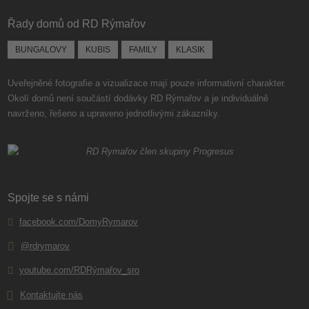
nepodařilo
Řady domů od RD Rýmařov
odeslat.
BUNGALOVY
KUBIS
FAMILY
KLASIK
Uveřejněné fotografie a vizualizace mají pouze informativní charakter.
Okolí domů není součástí dodávky RD Rýmařov a je individuálně
navrženo, řešeno a upraveno jednotlivými zákazníky.
Spojte se s námi
facebook.com/DomyRymarov
@rdrymarov
youtube.com/RDRýmařov_sro
Kontaktujte nás