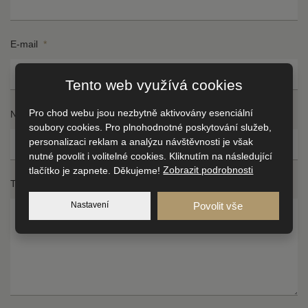
E-mail
*
Tento web využívá cookies
Pro chod webu jsou nezbytně aktivovány esenciální
Nejbližší obchodní centrum
*
soubory cookies. Pro plnohodnotné poskytování služeb,
personalizaci reklam a analýzu návštěvnosti je však
nutné povolit i volitelné cookies. Kliknutím na následující
tlačítko je zapnete. Děkujeme!
Zobrazit podrobnosti
Ul
Čí
Text zprávy
po
*
Nastavení
Povolit vše
*
Mě
P
*
*