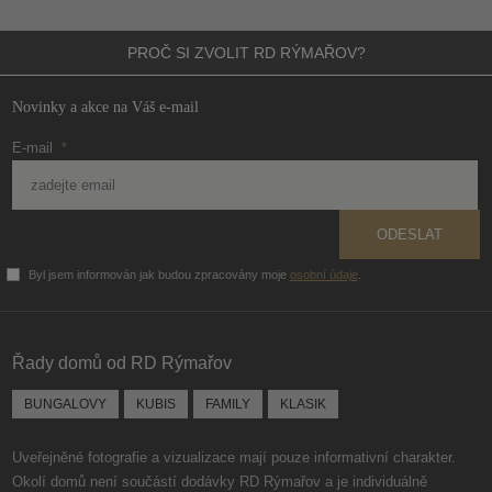
PROČ SI ZVOLIT
RD RÝMAŘOV?
Novinky a akce na Váš e-mail
E-mail
*
ODESLAT
Byl jsem informován jak budou zpracovány moje
osobní údaje
.
Formulář
se
nepodařilo
Řady domů od RD Rýmařov
odeslat.
BUNGALOVY
KUBIS
FAMILY
KLASIK
Uveřejněné fotografie a vizualizace mají pouze informativní charakter.
Okolí domů není součástí dodávky RD Rýmařov a je individuálně