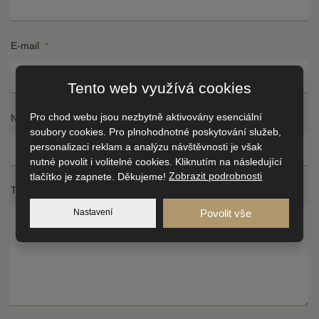
E-mail
*
Tento web využívá cookies
Pro chod webu jsou nezbytně aktivovány esenciální
Nejbližší obchodní centrum
*
soubory cookies. Pro plnohodnotné poskytování služeb,
personalizaci reklam a analýzu návštěvnosti je však
nutné povolit i volitelné cookies. Kliknutím na následující
tlačítko je zapnete. Děkujeme!
Zobrazit podrobnosti
Ul
Čí
Text zprávy
po
*
Nastavení
Povolit vše
*
Mě
P
*
*