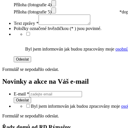
Příloha (fotografie 4)
Příloha (fotografie 5)
*dop
Text zprávy
*
Položky označené hvězdičkou (
*
) jsou povinné.
Byl jsem informován jak budou zpracovány moje
osobní
Odeslat
Formulář se nepodařilo odeslat.
Novinky a akce na Váš e-mail
E-mail
*
Odeslat
Byl jsem informován jak budou zpracovány moje
oso
Formulář se nepodařilo odeslat.
Řady domů od RD Rýmařov