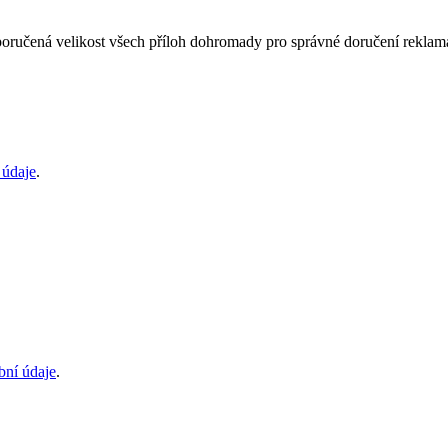
oručená velikost všech příloh dohromady pro správné doručení rekla
 údaje
.
bní údaje
.