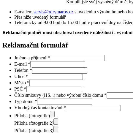
Koupili jste svůj vysněný dům či by
E-mailem
servis@rdrymarov.cz
s uvedením výrobního nebo ho
Přes níže uvedený formulář
Telefonicky od 9.00 hod do 15:00 hod v pracovní dny na čísle
Reklamační podnět musí obsahovat uvedené náležitosti - výrobní 
Reklamační formulář
Jméno a příjmení
*
E-mail
*
Telefon
*
Ulice
*
Město
*
PSČ
*
Číslo smlouvy (HS...) nebo výrobní číslo domu
*
Typ domu
*
Vhodný čas kontaktování
*
Příloha (fotografie)
Příloha (fotografie 2)
Příloha (fotografie 3)