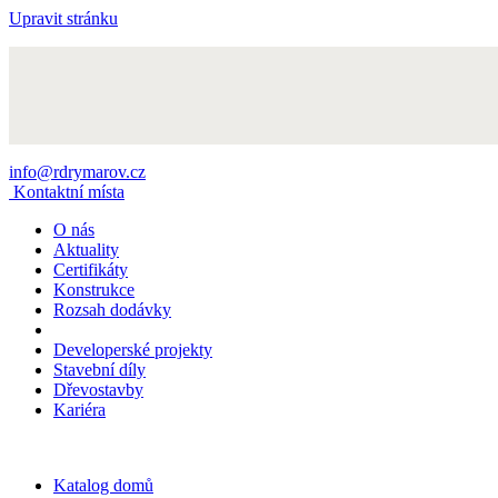
Upravit stránku
info@rdrymarov.cz
Kontaktní místa
O nás
Aktuality
Certifikáty
Konstrukce
Rozsah dodávky
Developerské projekty
Stavební díly
Dřevostavby
Kariéra
Katalog domů