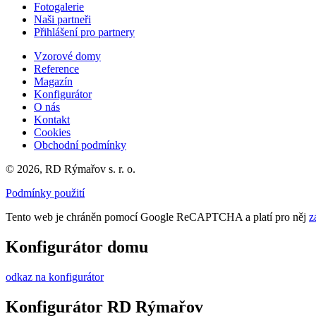
Fotogalerie
Naši partneři
Přihlášení pro partnery
Vzorové domy
Reference
Magazín
Konfigurátor
O nás
Kontakt
Cookies
Obchodní podmínky
© 2026, RD Rýmařov s. r. o.
Podmínky použití
Tento web je chráněn pomocí Google ReCAPTCHA a platí pro něj
z
Konfigurátor domu
odkaz na konfigurátor
Konfigurátor RD Rýmařov