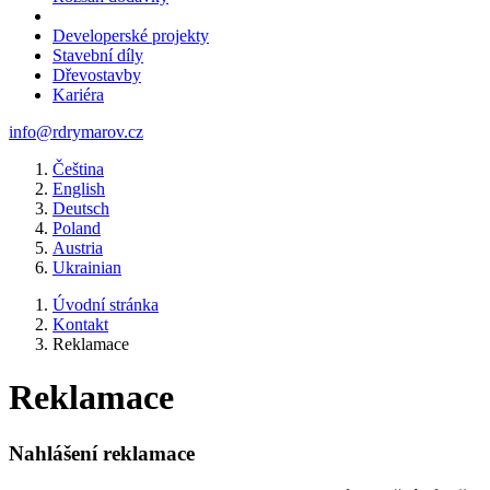
Developerské projekty
Stavební díly
Dřevostavby
Kariéra
info@rdrymarov.cz
Čeština
English
Deutsch
Poland
Austria
Ukrainian
Úvodní stránka
Kontakt
Reklamace
Reklamace
Nahlášení reklamace