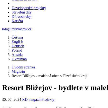
Developerské projekty
Stavební díly
Dřevostavby
Kariéra
info@rdrymarov.cz
Čeština
English
Deutsch
Poland
Austria
Ukrainian
Úvodní stránka
Magazín
Resort Blížejov - malebná obec v Plzeňském kraji
Resort Blížejov - bydlete v mal
30. 07. 2024
RD magazín
Projekty