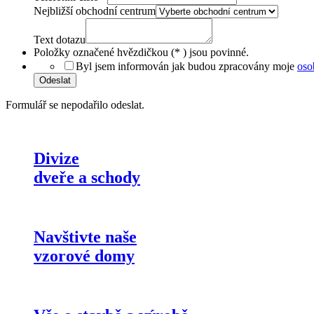
Nejbližší obchodní centrum
Text dotazu
Položky označené hvězdičkou (
*
) jsou povinné.
Byl jsem informován jak budou zpracovány moje
oso
Odeslat
Formulář se nepodařilo odeslat.
Divize
dveře a schody
Navštivte naše
vzorové domy