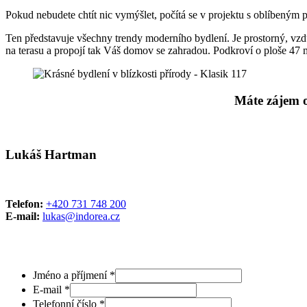
Pokud nebudete chtít nic vymýšlet, počítá se v projektu s oblíben
Ten představuje všechny trendy moderního bydlení. Je prostorný, vzdu
na terasu a propojí tak Váš domov se zahradou. Podkroví o ploše 47 m
Máte zájem o
Lukáš Hartman
Telefon:
+420 731 748 200
E-mail:
lukas@indorea.cz
Jméno a příjmení
*
E-mail
*
Telefonní číslo
*