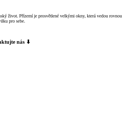
nský život. Přízemí je prosvětlené velkými okny, která vedou rovnou
vilku pro sebe.
aktujte nás ⬇