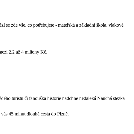
se zde vše, co potřebujete - mateřská a základní škola, vlakové
mezí 2,2 až 4 miliony Kč.
ždého turistu či fanouška historie nadchne nedaleká Naučná stezka
á vás 45 minut dlouhá cesta do Plzně.