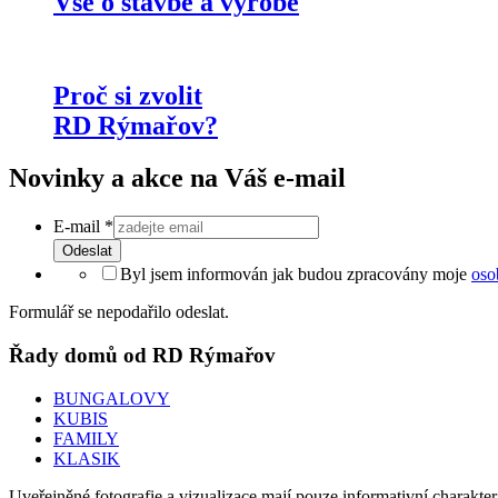
Vše o stavbě a výrobě
Proč si zvolit
RD Rýmařov?
Novinky a akce na Váš e-mail
E-mail
*
Odeslat
Byl jsem informován jak budou zpracovány moje
oso
Formulář se nepodařilo odeslat.
Řady domů od RD Rýmařov
BUNGALOVY
KUBIS
FAMILY
KLASIK
Uveřejněné fotografie a vizualizace mají pouze informativní charakt