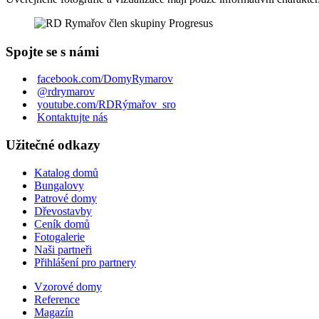
Spojte se s námi
facebook.com/DomyRymarov
@rdrymarov
youtube.com/RDRýmařov_sro
Kontaktujte nás
Užitečné odkazy
Katalog domů
Bungalovy
Patrové domy
Dřevostavby
Ceník domů
Fotogalerie
Naši partneři
Přihlášení pro partnery
Vzorové domy
Reference
Magazín