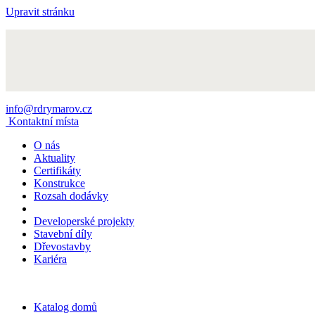
Upravit stránku
info@rdrymarov.cz
Kontaktní místa
O nás
Aktuality
Certifikáty
Konstrukce
Rozsah dodávky
Developerské projekty
Stavební díly
Dřevostavby
Kariéra
Katalog domů