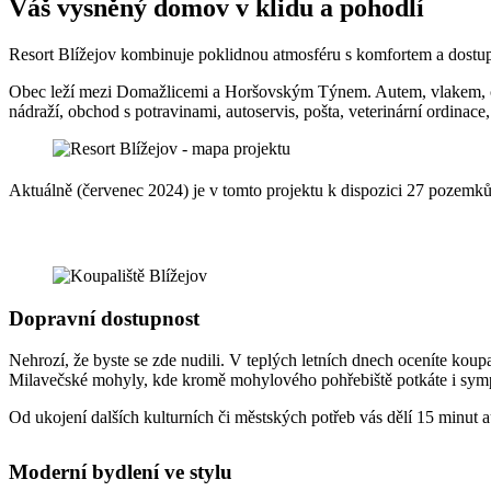
Váš vysněný domov v klidu a pohodlí
Resort Blížejov kombinuje poklidnou atmosféru s komfortem a dostupnos
Obec leží mezi Domažlicemi a Horšovským Týnem. Autem, vlakem, či l
nádraží, obchod s potravinami, autoservis, pošta, veterinární ordinace
Aktuálně (červenec 2024) je v tomto projektu k dispozici 27 pozem
Dopravní dostupnost
Nehrozí, že byste se zde nudili. V teplých letních dnech oceníte kou
Milavečské mohyly, kde kromě mohylového pohřebiště potkáte i sym
Od ukojení dalších kulturních či městských potřeb vás dělí 15 minut 
Moderní bydlení ve stylu