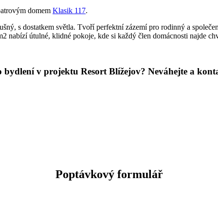
ým patrovým domem
Klasik 117
.
šný, s dostatkem světla. Tvoří perfektní zázemí pro rodinný a společe
2 nabízí útulné, klidné pokoje, kde si každý člen domácnosti najde ch
 bydlení v projektu Resort Blížejov? Neváhejte a kont
Poptávkový formulář