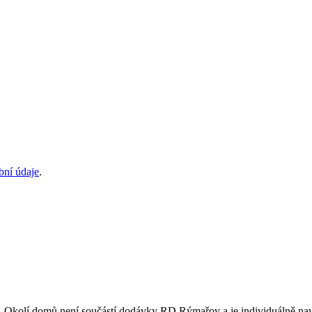
bní údaje
.
er. Okolí domů není součástí dodávky RD Rýmařov a je individuálně na