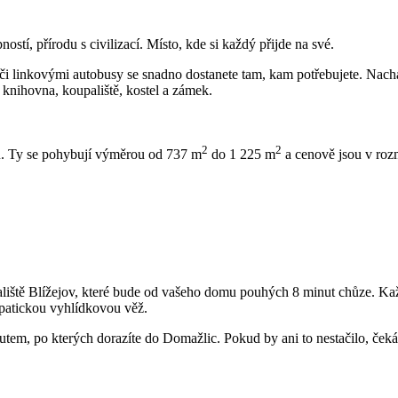
tí, přírodu s civilizací. Místo, kde si každý přijde na své.
inkovými autobusy se snadno dostanete tam, kam potřebujete. Nachází 
, knihovna, koupaliště, kostel a zámek.
2
2
ků. Ty se pohybují výměrou od 737 m
do 1 225 m
a cenově jsou v roz
paliště Blížejov, které bude od vašeho domu pouhých 8 minut chůze. Ka
patickou vyhlídkovou věž.
autem, po kterých dorazíte do Domažlic. Pokud by ani to nestačilo, ček