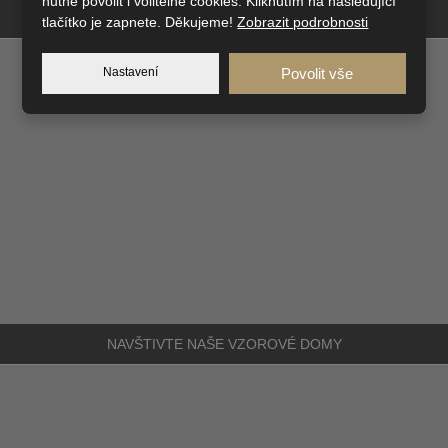
nutné povolit i volitelné cookies. Kliknutím na následující
DIVIZE
DVEŘE A SCHODY
tlačítko je zapnete. Děkujeme!
Zobrazit podrobnosti
Nastavení
Povolit vše
NAVŠTIVTE NAŠE
VZOROVÉ DOMY