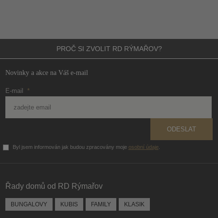
PROČ SI ZVOLIT
RD RÝMAŘOV?
Novinky a akce na Váš e-mail
E-mail
*
ODESLAT
Byl jsem informován jak budou zpracovány moje
osobní údaje
.
Formulář
se
nepodařilo
Řady domů od RD Rýmařov
odeslat.
BUNGALOVY
KUBIS
FAMILY
KLASIK